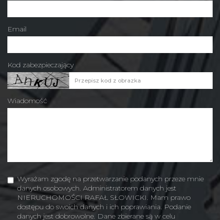
Email
Kod zabezpieczający
Wiadomość
Wyrażam zgodę na przetwarzanie podanych przeze mnie
danych osobowych. Administratorem danych jest
NIERUCHOMOŚCI RAFAŁ SŁOWICKI. Mam prawo
dostępu do swoich danych i ich poprawiania. Podanie
danych jest dobrowolne. Dane zbierane są w celu