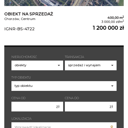
OBIEKT NA SPRZEDAŻ
2
400,00 m
Chorzów, Centrum
2
3 000,00 zł/m
1 200 000 zł
IGNR-BS-4722
NIERUCHOMOŚĆ
TRANSAKCJA
TYP OBIEKTU
CENA OD
CENA DO
zł
zł
150 000 zł
150 000 zł
LOKALIZACJA
200 000 zł
200 000 zł