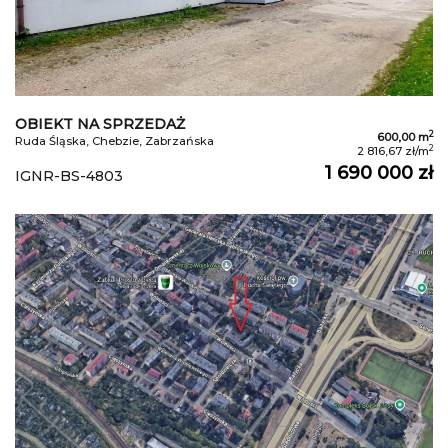
OBIEKT NA SPRZEDAŻ
2
600,00 m
Ruda Śląska, Chebzie, Zabrzańska
2
2 816,67 zł/m
1 690 000 zł
IGNR-BS-4803