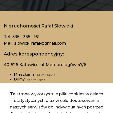
Nieruchomości Rafał Słowicki
Tel.: 535 - 335 - 161
Mail: slowicki.rafal@gmail.com
Adres korespondencyjny:
40-526 Katowice, ul. Meteorologów 47/6
Mieszkania
na wynajem
Domy
na wynajem
Działki
na wynajem
Lokale
na wynajem
Hale
na wynajem
Ta strona wykorzystuje pliki cookies w celach
Obiekty
na wynajem
statystycznych oraz w celu dostosowania
Mieszkania
na sprzedaż
naszych serwisów do indywidualnych potrzeb
Domy
na sprzedaż