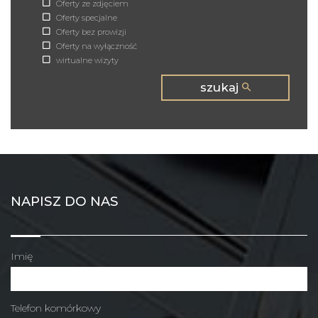
Oferty ze zdjęciem
Oferty specjalne
Oferty bez prowizji
Oferty na wyłączność
wirtualne wizyty
szukaj
NAPISZ DO NAS
Imię
Telefon komórkowy