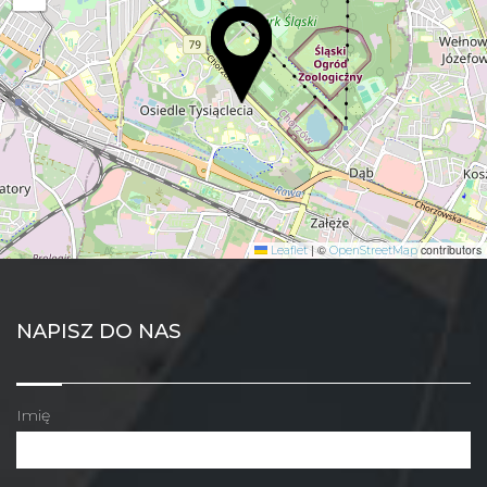
|
©
contributors
Leaflet
OpenStreetMap
NAPISZ DO NAS
Imię