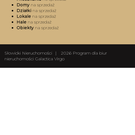
Domy
na sprzedaż
Działki
na sprzedaż
Lokale
na sprzedaż
Hale
na sprzedaż
Obiekty
na sprzedaż
Słowicki Nieruchomości
2026
Program dla biur
nieruchomości
Galactica Virgo