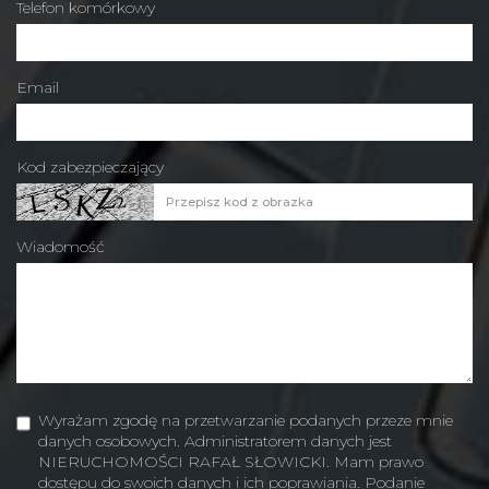
Telefon komórkowy
Email
Kod zabezpieczający
Wiadomość
Wyrażam zgodę na przetwarzanie podanych przeze mnie
danych osobowych. Administratorem danych jest
NIERUCHOMOŚCI RAFAŁ SŁOWICKI. Mam prawo
dostępu do swoich danych i ich poprawiania. Podanie