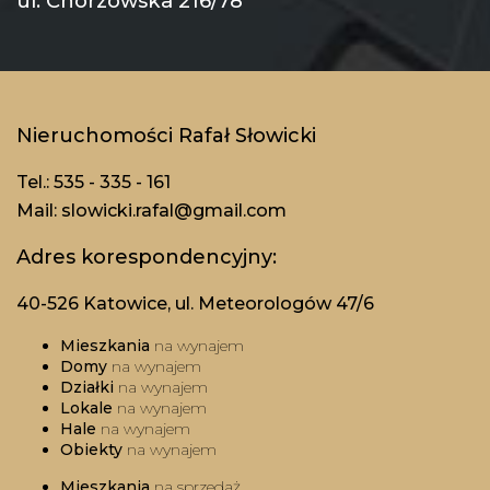
ul. Chorzowska 216/78
Nieruchomości Rafał Słowicki
Tel.: 535 - 335 - 161
Mail: slowicki.rafal@gmail.com
Adres korespondencyjny:
40-526 Katowice, ul. Meteorologów 47/6
Mieszkania
na wynajem
Domy
na wynajem
Działki
na wynajem
Lokale
na wynajem
Hale
na wynajem
Obiekty
na wynajem
Mieszkania
na sprzedaż