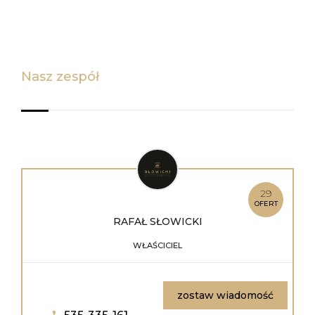
nasz zespół
29
OFERT
RAFAŁ
SŁOWICKI
WŁAŚCICIEL
zostaw wiadomość