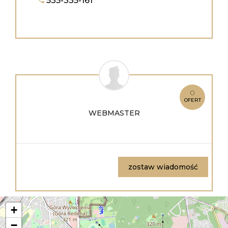
535-335-161
0
OFERT
WEBMASTER
zostaw wiadomość
+
−