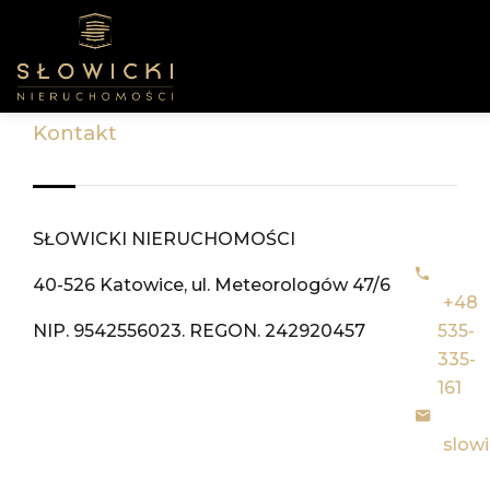
kontakt
SŁOWICKI NIERUCHOMOŚCI
40-526 Katowice, ul. Meteorologów 47/6
+48
NIP. 9542556023.
REGON
. 242920457
535-
335-
161
slowi