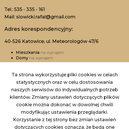
Tel.: 535 - 335 - 161
Mail: slowicki.rafal@gmail.com
Adres korespondencyjny:
40-526 Katowice, ul. Meteorologów 47/6
Mieszkania
na wynajem
Domy
na wynajem
Działki
na wynajem
Lokale
na wynajem
Hale
na wynajem
Ta strona wykorzystuje pliki cookies w celach
Obiekty
na wynajem
statystycznych oraz w celu dostosowania
naszych serwisów do indywidualnych potrzeb
Mieszkania
na sprzedaż
Domy
na sprzedaż
klientów. Zmiany ustawień dotyczących plików
Działki
na sprzedaż
cookie można dokonać w dowolnej chwili
Lokale
na sprzedaż
Hale
na sprzedaż
modyfikując ustawienia przeglądarki.
Obiekty
na sprzedaż
Korzystanie z tej strony bez zmian ustawień
dotyczących cookies oznacza, że będą one